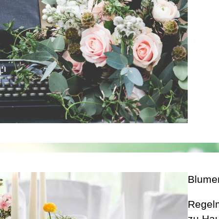
Blume
Regelm
zu Hau