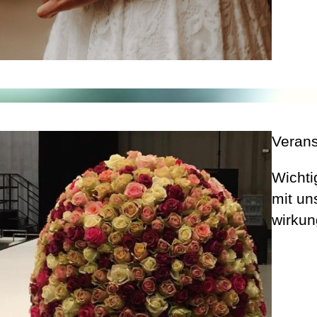
Verans
Wichti
mit un
wirkun