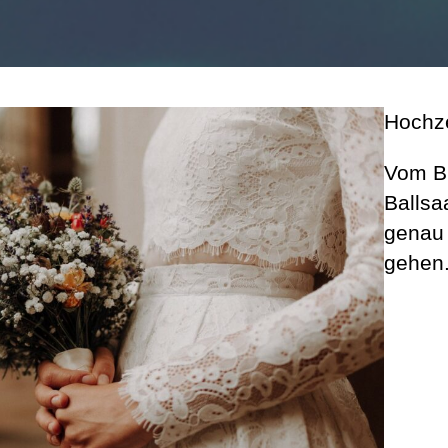
Hochze
Vom Br
Ballsa
genau
gehen