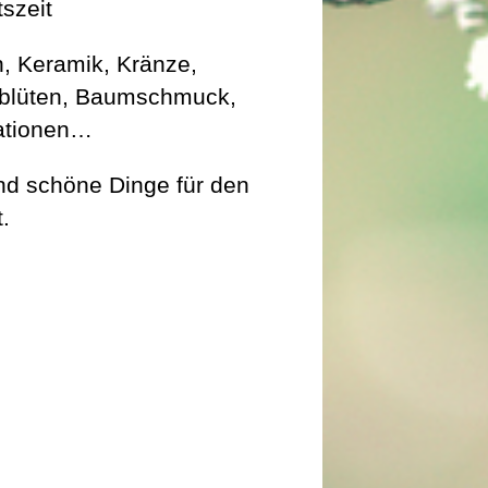
szeit
, Keramik, Kränze,
rblüten, Baumschmuck,
ationen…
d schöne Dinge für den
.