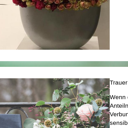
Trauer
Wenn 
Anteil
Verbun
sensib