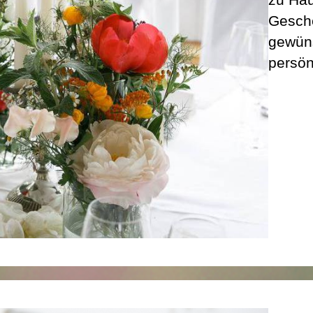
Gesche
gewüns
persön