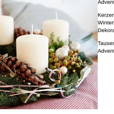
Advent
Kerzen
Winte
Dekor
Tausen
Advent